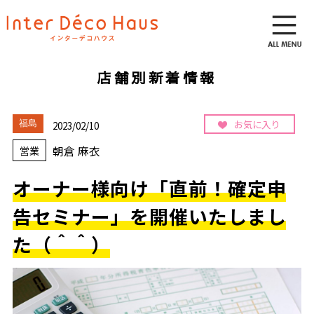
店舗別新着情報
お気に入り
福島
2023/02/10
朝倉 麻衣
営業
オーナー様向け「直前！確定申
告セミナー」を開催いたしまし
た（＾＾）